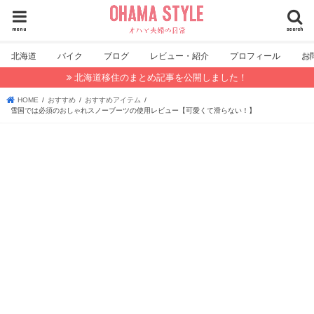
menu
search
北海道
バイク
ブログ
レビュー・紹介
プロフィール
お
北海道移住のまとめ記事を公開しました！
HOME
おすすめ
おすすめアイテム
雪国では必須のおしゃれスノーブーツの使用レビュー【可愛くて滑らない！】