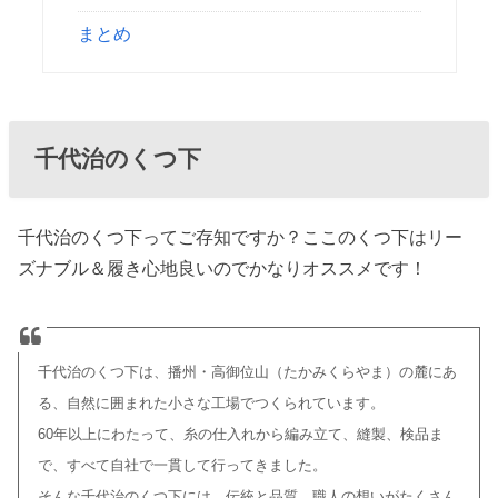
まとめ
千代治のくつ下
千代治のくつ下ってご存知ですか？ここのくつ下はリー
ズナブル＆履き心地良いのでかなりオススメです！
千代治のくつ下は、播州・高御位山（たかみくらやま）の麓
にあ
る、自然に囲まれた小さな工場でつくられています。
60年以上にわたって、糸の仕入れから編み立て、
縫製、検品ま
で、すべて自社で一貫して行ってきました。
そんな千代治のくつ下には、伝統と品質、職人の想いが
たくさん